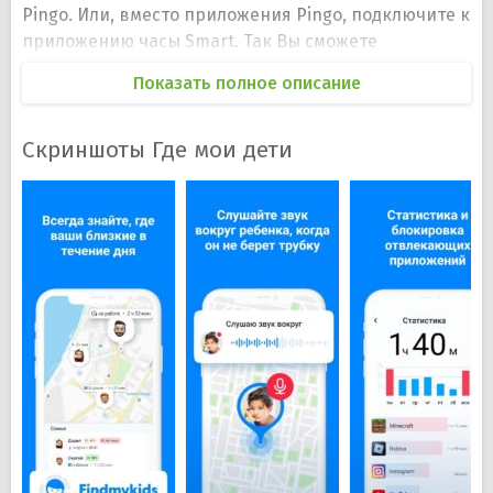
Pingo. Или, вместо приложения Pingo, подключите к
приложению часы Smart. Так Вы сможете
проследить за своим ребенком и быть уверенными,
Показать полное описание
что с ним все хорошо. В приложении много
полезных функций.
Скриншоты Где мои дети
GPS-локатор следит за местоположением Вашего
ребенка, а также ведет дневник передвижений за
весь день, чтобы Вы заранее знали об опасных
местах, которые он посетил. Функция «Звук
вокруг» позволяет слышать, что происходит вокруг
ребенка, с кем он общается, какие диалоги ведет.
Функция «Громкий сигнал» — приложение
отправит громкий гудок, который будет слышно
даже если звук на телефоне отключен или лежит в
где-то далеко. С функцией «Родительский
контроль» можно следить за приложениями,
которые использует Ваш ребенок и когда он ими
пользуется. Функция «Контроль безопасности»