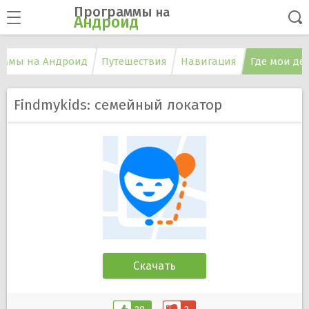
Программы
на
Андроид
аммы на Андроид
Путешествия
Навигация
Где мои де
Findmykids: семейный локатор
Скачать