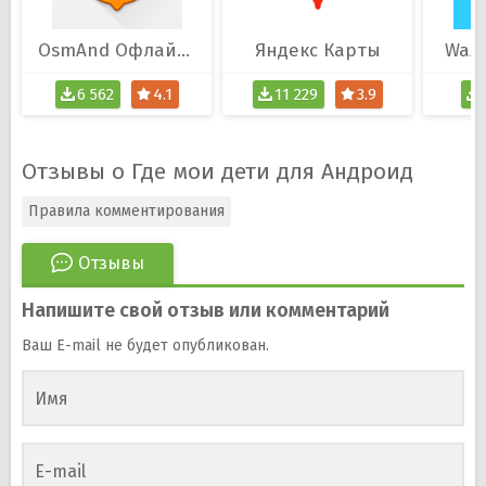
OsmAnd Офлайн Карты
Яндекс Карты
Waz
6 562
4.1
11 229
3.9
Отзывы о Где мои дети для Андроид
Правила комментирования
Отзывы
Напишите свой отзыв или комментарий
Ваш E-mail не будет опубликован.
Имя
E-mail