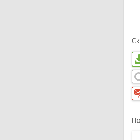
Ск
По