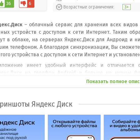
36
6
Возрастные ограничения:
3+
декс.Диск
– облачный сервис для хранения всех видов 
зных устройств с доступом к сети Интернет. Таким об
ут в облаке, на серверах Яндекс.Диск для Андроид и н
им телефоном. А благодаря синхронизации, Вы сможете 
гого устройства с доступом к сети Интернет и установле
иложение имеет удобный интерфейс и отличается ст
декс.Диск на телефон Android и больше не нужны ф
формационные накопители. Облачный сервис сэкон
Показать полное опис
елиться файлом или папкой, необходимо отправить ссыл
иложением, все сделанные фотографии или записан
оматически. Если места в облачном диске недостаточно, 
риншоты Яндекс Диск
 1000 Гб.
новные особенности Яндекс Диск для Android