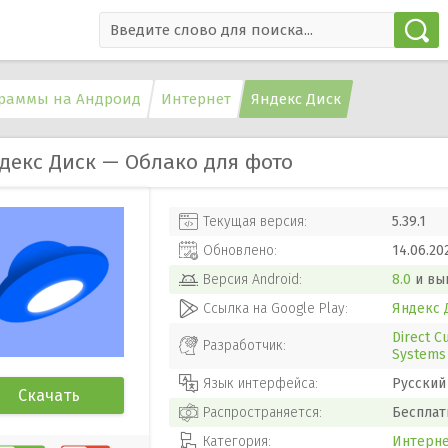
раммы на Андроид
Интернет
Яндекс Диск
декс Диск — Облако для фото
Текущая версия:
5.39.1
Обновлено:
14.06.20
Версия
Android
:
8.0
и вы
Ссылка на Google Play:
Яндекс 
Direct C
Разработчик:
Systems 
Язык интерфейса:
Русский
Скачать
Распространяется:
Бесплат
Категория:
Интерн