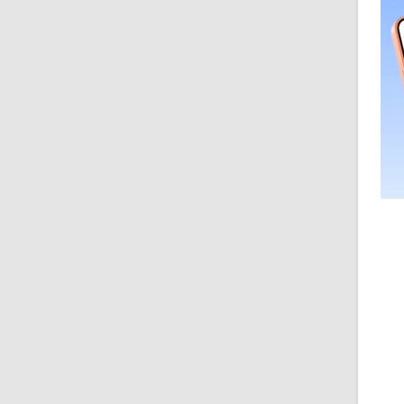
О
П
Э
Н
В