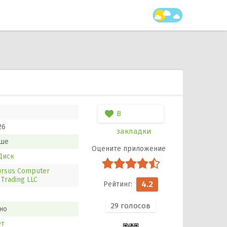
В
26
закладки
ше
Диск
ursus Computer
Trading LLC
4.2
29
голосов
но
ет