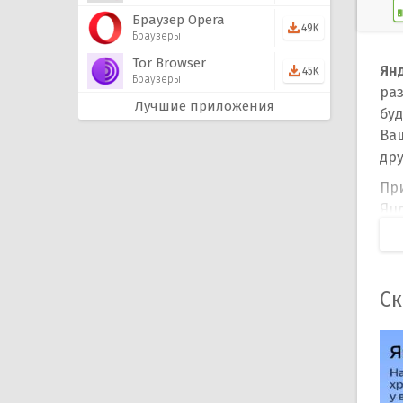
Браузер Opera
49K
Браузеры
Tor Browser
Ян
45K
Браузеры
ра
Лучшие приложения
буд
Ваш
дру
Пр
Ян
ин
под
пр
авт
Ск
или
Ос