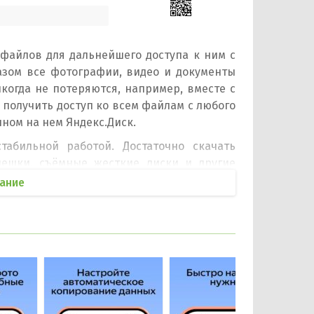
файлов для дальнейшего доступа к ним с
разом все фотографии, видео и документы
икогда не потеряются, например, вместе с
получить доступ ко всем файлам с любого
нном на нем Яндекс.Диск.
абильной работой. Достаточно скачать
лешки, съёмные жесткие диски и другие
омит место на вашем телефоне. Чтобы
ание
ку на него. С установленным на телефоне
ные видео будут отправлены в облако
можно за отдельную плату добавить 10, 100
: