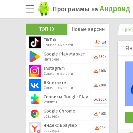
Андроид
Программы
на
ТОП 10
Новые версии
Прог
TikTok
1.5M
Социальные сети
Ян
Google Play Маркет
630K
Интернет
Instagram
230K
Социальные сети
ВКонтакте
220K
Социальные сети
Сервисы Google Play
200K
Утилиты
Google Chrome
140K
Браузеры
Яндекс.Браузер
98K
Браузеры