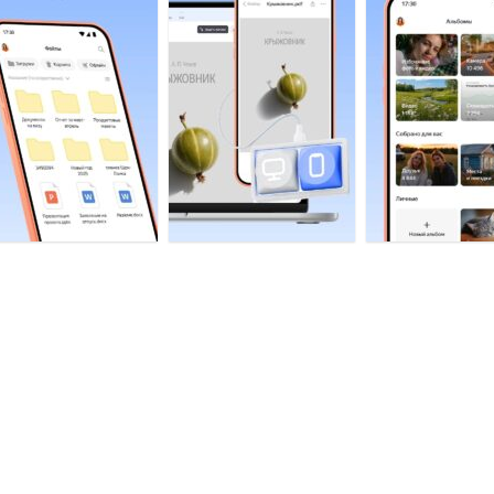
блачное хранилище для фото, видео и документов;
оддержка синхронизации между несколькими устройств
кономия места в памяти телефона;
адежная защита от потери важных документов;
озможность расширить облачное хранилище.