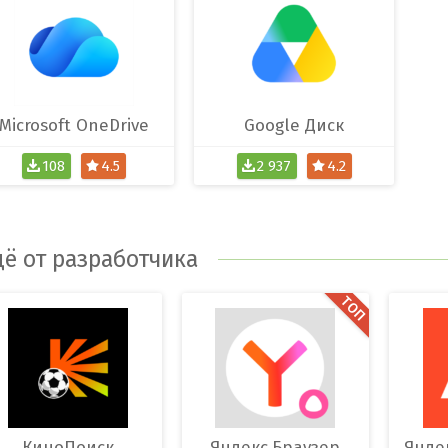
Microsoft OneDrive
Google Диск
108
4.5
2 937
4.2
ё от разработчика
КиноПоиск
Яндекс.Браузер