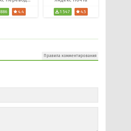
886
4.4
1 547
4.5
Правила комментирования