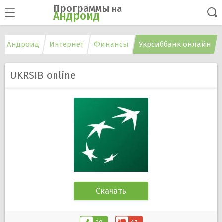
Программы
на
Андроид
а Андроид
Интернет
Финансы
Укрсиббанк онлайн
UKRSIB online
Скачать