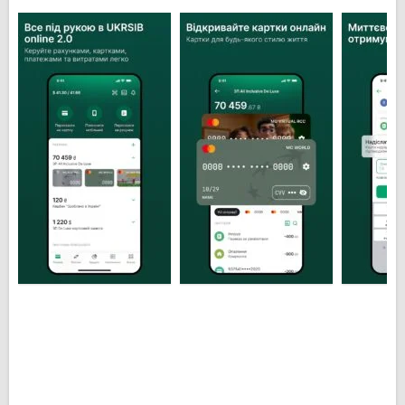
MasterCard или Visa онлайн, прямо в приложении, с
выгодным тарифом, кэшбэком на онлайн-покупки.
Приложение UKRSIB online можно использовать для
обмена валют по выгодному курсу и без комиссии.
Теперь более 90% банковских операций можно
выполнять самостоятельно дома, без посещения
банка. Если у Вас возникнут вопросы, то можно
написать в чат приложения, где
квалифицированный менеджер поможет Вам
разобраться во всем дистанционно.
Основные особенности Укрсиббанк
онлайн для Android:
Доступ к 90% финансовых операций 24/7;
Настройка шаблонов для регулярных
финансовых операций;
Настройка интернет-банкинга по