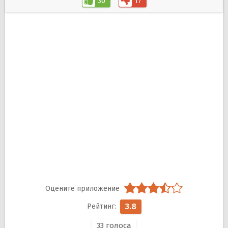
30
17
3.8
33
голоса