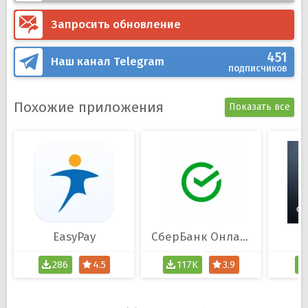
Запросить обновление
451
Наш канал
Telegram
подписчиков
Похожие приложения
Показать все
EasyPay
СберБанк Онлайн
C
286
4.5
117K
3.9