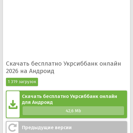
автоматической оплате ЖКХ и других услуг;
Анализ доходов и расходов с построением
графиков;
Оформление карт прямо в приложении;
Обмен валют без комиссии по выгодному курсу;
Чат для удаленных консультаций;
Оформление кредита, открытие депозита;
Пуш-уведомления о списании средств или
пополнении счета.
Скачать бесплатно Укрсиббанк онлайн
2026 на Андроид
1 319 загрузок
Скачать бесплатно Укрсиббанк онлайн
для Андроид
42,6 Mb
Предыдущие версии