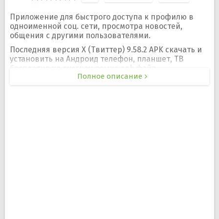
Приложение для быстрого доступа к профилю в
одноименной соц. сети, просмотра новостей,
общения с другими пользователями.
Последняя версия X (Твиттер) 9.58.2 APK скачать и
установить на Андроид телефон, планшет, ТВ
бесплатно на русском языке apk файл.
Полное описание