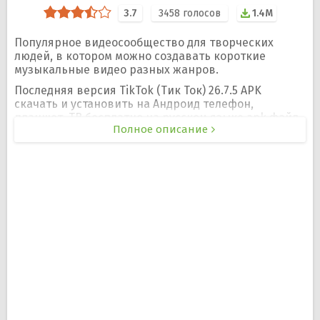
3.7
3458
голосов
1.4M
Популярное видеосообщество для творческих
людей, в котором можно создавать короткие
музыкальные видео разных жанров.
Последняя версия TikTok (Тик Ток) 26.7.5 APK
скачать и установить на Андроид телефон,
планшет, ТВ бесплатно на русском языке apk файл.
Полное описание