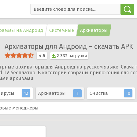
раммы на Андроид
Системные
Архиваторы
Архиваторы для Андроид – скачать APK
4.6
2 332
загрузки
ярные архиваторы для Андроид на русском языке. Скача
d TV бесплатно. В категории собраны приложения для соз
гими архивами.
вирусы
12
Архиваторы
1
Очистка
10
овые менеджеры