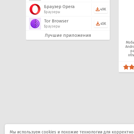
Браузер Opera
49K
Браузеры
Tor Browser
45K
Браузеры
Лучшие приложения
Моби
Andr
р
об
з
Мы используем cookies и похожие технологии для корректной