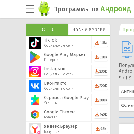
Андроид
Программы
на
ТОП 10
Новые версии
Прог
TikTok
1.5M
Социальные сети
Google Play Маркет
630K
Интернет
Попул
Instagram
Androi
230K
Социальные сети
и дру
ВКонтакте
220K
Социальные сети
Анти
Сервисы Google Play
200K
Утилиты
Файл
Google Chrome
140K
Браузеры
Яндекс.Браузер
98K
Браузеры