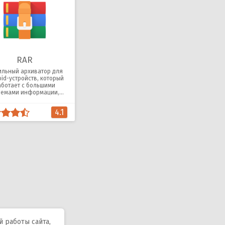
RAR
льный архиватор для
oid-устройств, который
аботает с большими
ъемами информации,
ащищая их паролем.
4.1
 работы сайта,