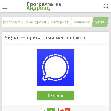
Программы
на
Андроид
Программы на Андроид
Интернет
Общение
Signal
Signal — приватный мессенджер
Скачать