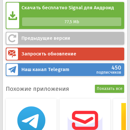
Высокая скорость доставки сообщений даже при
слабом Интернет-соединении;
Скачать бесплатно Signal для Андроид
Использование протокола сквозного
шифрования для обеспечения
77,5 Mb
конфиденциальности;
Несколько тем на выбор;
Предыдущие версии
Широкий выбор мелодий для сигналов
уведомлений;
Запросить обновление
Встроенный редактор для работы с фото и
изображениями.
450
Наш канал
Telegram
подписчиков
Похожие приложения
Показать все