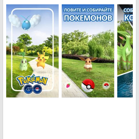
монстрик может вырваться и его нужно будет
ловить заново (существует вероятность, что он
может даже убежать от Вас). Все пойманные
покемоны будут отображаться в Pokedesk.
Покемоны делятся на виды, и чем их больше в
Вашей коллекции, тем вероятность поймать редких
выше.
Чтобы достичь успеха в битвах покемонов, нужно
развивать Вашего персонажа, делать его сильнее.
Можно сражаться один на один, а можно собрать
группу единомышленников и устраивать массовые
сражения. Благодаря яркой и красочной графике,
эти сражения будут довольно впечатляющими.
Пока разработчики не реализовали Покемон ГО на
русском языке, но в скором времени данная
локализация должна появится. Приложение
Pokemon GO на Андроид скачать
можно бесплатно
и без регистрации с нашего сайта.