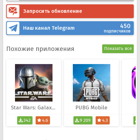
Запросить обновление
450
Наш канал
Telegram
подписчиков
Похожие приложения
Показать все
Star Wars: Galaxy of Heroes
PUBG Mobile
B
342
4.6
9 209
4.3