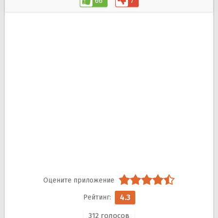
66
7
4.3
312
голосов