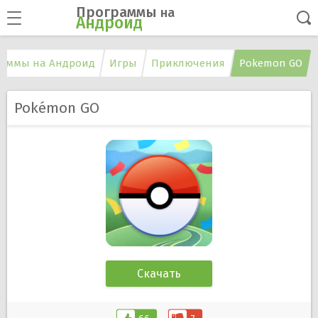
Программы
на
Андроид
аммы на Андроид
Игры
Приключения
Pokemon GO
Pokémon GO
Скачать