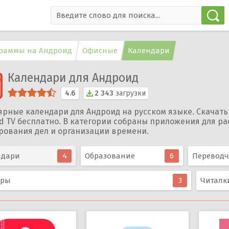
раммы на Андроид
Офисные
Календари
Календари для Андроид
4.6
2 343
загрузки
ярные календари для Андроид на русском языке. Скачать
d TV бесплатно. В категории собраны приложения для р
рования дел и организации времени.
ндари
4
Образование
6
Перевод
еры
3
Читалк