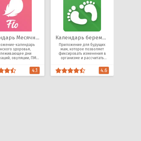
Календарь Месячных Flo
Календарь беременности
ожение-календарь
Приложение для будущих
нского здоровья,
мам, которое позволяет
слеживающее дни
фиксировать изменения в
уаций, овуляции, ПМС,
организме и рассчитать
альной и физической
приблизительный день
активности
родов.
4.1
4.6