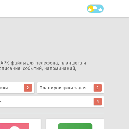
 APK-файлы для телефона, планшета и
асписания, событий, напоминаний,
чики
2
Планировщики задач
2
и
5