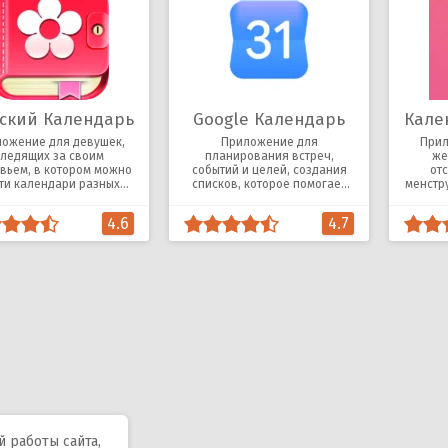
ский Календарь
Google Календарь
ожение для девушек,
Приложение для
Прил
следящих за своим
планирования встреч,
же
вьем, в котором можно
событий и целей, создания
от
ти календари разных
списков, которое помогает
менстр
ких циклов и дневник.
эффективно распределять
сексу
время.
4.6
4.7
 работы сайта,