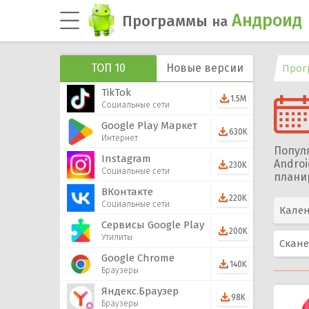
Андроид
Программы
на
ТОП 10
Новые версии
Прог
TikTok
1.5M
Социальные сети
Google Play Маркет
630K
Интернет
Попул
Instagram
Androi
230K
Социальные сети
плани
ВКонтакте
220K
Социальные сети
Кале
Сервисы Google Play
200K
Утилиты
Скан
Google Chrome
140K
Браузеры
Яндекс.Браузер
98K
Браузеры