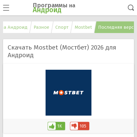
Программы
на
Андроид
на Андроид
Разное
Спорт
Mostbet
Последняя верси
Скачать Mostbet (Мостбет) 2026 для
Андроид
1K
105