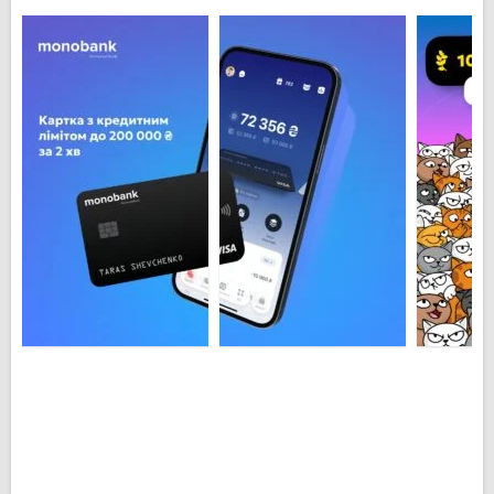
современные карты. Премиальная черная карта
поддерживает международные платежные системы
MasterCard и Visa. Так же карты мобильного манка
имеют чипы PayPass для бесконтактной оплаты. Вы
можете получить также одну из валютных карт –
долларовую, для евро или золотую карту.
Обратите внимание на кредитные карты от
monobank. Вам предоставляется кредитный лимит
в сумме до ста тысяч гривен льготным периодом на
62 дня, кредитная ставка 3,1%, которую уверенно
можно назвать самой низкой по Украине.
Пополнения карты и переводы между картами
Монобанк абсолютно бесплатные. Комиссия так же
не начисляется при пополнении счета или оплате
коммунальных услуг. С приложением monobank Вы
можете заработать – отчислять в «Банку» мелочь
или настроить регулярные отчисления, создать
Копилку или получать Cashback реальными