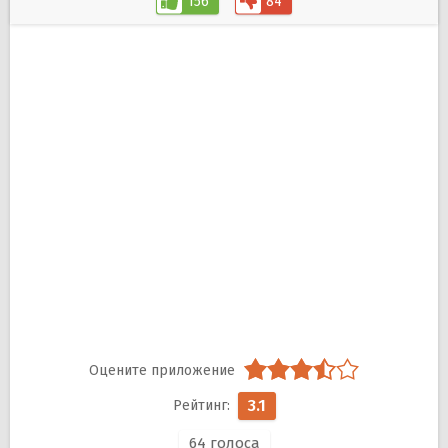
156
84
3.1
64
голоса