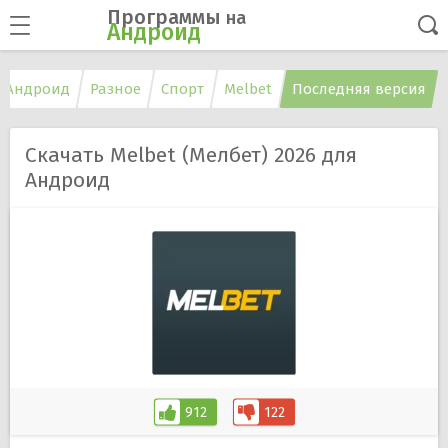
Программы
на
Андроид
 Андроид
Разное
Спорт
Melbet
Последняя версия
Скачать Melbet (Мелбет) 2026 для
Андроид
912
122