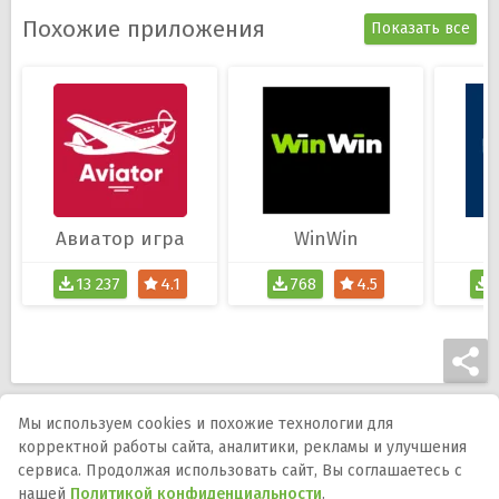
Похожие приложения
Показать все
Авиатор игра
WinWin
13 237
4.1
768
4.5
Мы используем cookies и похожие технологии для
корректной работы сайта, аналитики, рекламы и улучшения
Мы в соцсетях:
сервиса. Продолжая использовать сайт, Вы соглашаетесь с
нашей
Политикой конфиденциальности
.