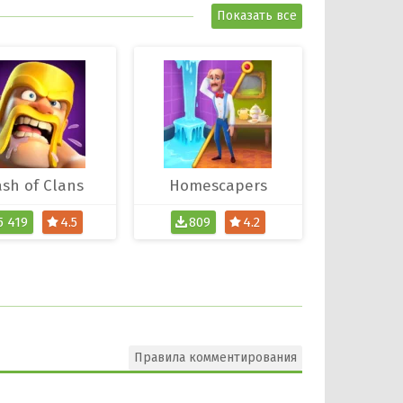
Показать все
ash of Clans
Homescapers
5 419
4.5
809
4.2
Правила комментирования