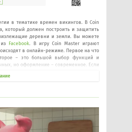
+
егии в тематике времен викингов. В Coin
а, который должен построить и защитить
близлежащие деревни и земли. Вы можете
и из
Facebook
. В игру Coin Master играют
оисходят в онлайн-режиме. Первое на что
Второе – это большой выбор функций и
чных, но оформление – современное. Если
еперь все заменила анимация.
ание
есо в любой ситуации – во время боя или
ительную добычу, мешки с золотом, щиты
Мастером Монет – главой самой большой и
 Игровое колесо – это не единственный
, получить во время нападения на другую
противника. Отправляйтесь в поход за
дук с золотом. У игры Coin Master есть
ть игру, меняться картами, сокровищами и