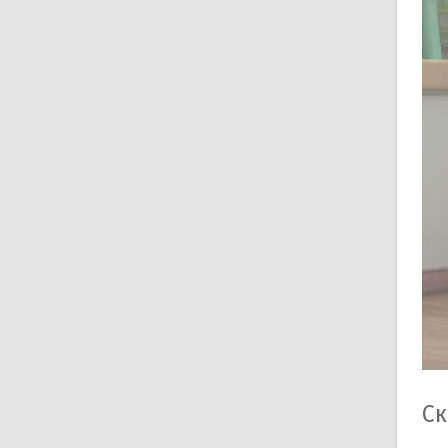
др
Ан
пр
Ос
И
И
И
К
С
П
В
Ск