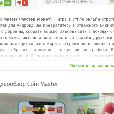
Возрастные ограничения:
18
20
1
in Master (Мастер Монет)
– игра в стиле онлайн-страт
ster для Андроид Вы превратитесь в отважного викинг
ою деревню, собрать войско, завоевывать в походах 
рать самостоятельно или вместе со своими друзьям
лионы людей со всего мира, все сражения и задания пр
едует обратить внимание – потрясающая графика. 
мация героев. Идея и механика игры взята из двухтыся
ьше приходилось читать каждое действие в тексте, то т
Показать полное опис
игре есть замечательный бонус – колесо. Крутите кол
зведки вылазкой. В качестве награды получите дополн
 защиты деревни. Это все Вам пригодится чтобы стать 
деообзор Coin Master
льной деревни с самым большим количеством добычи.
точник добычи. Вы можете украсть ее у других игроков
ревню, заберите в качестве трофея, отбив атаку 
кровищами – соберите все части карты и найдите сун
ственное сообщество в Facebook, где Вы можете обсужда