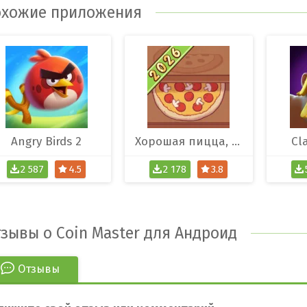
хожие приложения
Angry Birds 2
Хорошая пицца, Отличная пицца
Cl
2 587
4.5
2 178
3.8
зывы о Coin Master для Андроид
Отзывы