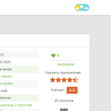
872
В
06.2026
закладки
и выше
n Master
n Active
4.4
ский
платно
25
голосов
уальные
,
Стратегии