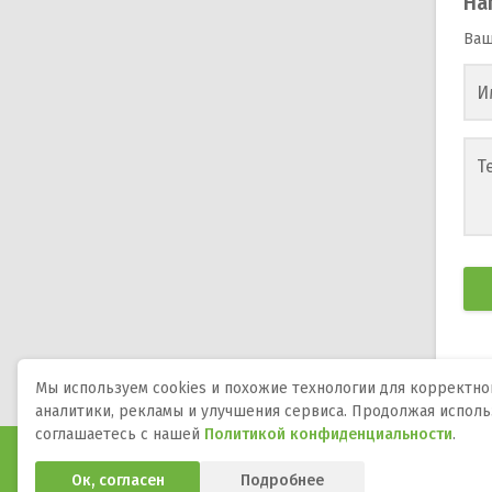
На
Ваш
И
Т
Мы используем cookies и похожие технологии для корректной
аналитики, рекламы и улучшения сервиса. Продолжая исполь
соглашаетесь с нашей
Политикой конфиденциальности
.
Программы и игры для телефона, планшета и ТВ на А
Ок, согласен
Подробнее
APK-файлы, описания, версии, обновления и загрузка