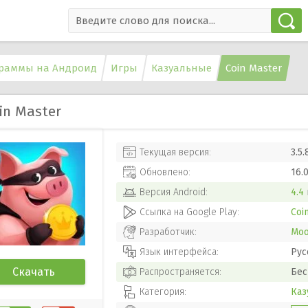
раммы на Андроид
Игры
Казуальные
Coin Master
in Master
Текущая версия:
3.5.
Обновлено:
16.
Версия
Android
:
4.4
Ссылка на Google Play:
Coi
Разработчик:
Moo
Язык интерфейса:
Рус
Скачать
Распространяется:
Бес
Категория:
Каз