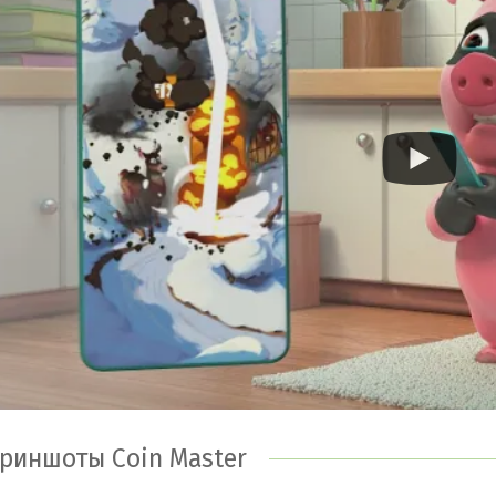
угой добычей, заводите новых друзей, играйте вместе.
дроид телефон или планшет, чтобы превратиться в отв
иключениям.
новные особенности Coin Master для Android
гра в стиле Стратегия;
гра онлайн с миллионами игроков со всего мира;
гра с друзьями и интерактивным сообществом в Faceboo
олесо удачи;
ражения за контроль над деревнями соперников;
оиск сокровищ по картам;
ысокое качество графики и анимации.
риншоты Coin Master