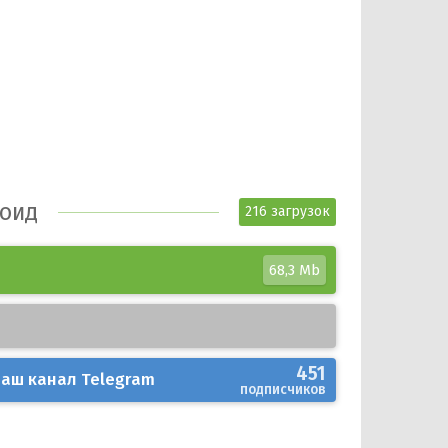
роид
216 загрузок
68,3 Mb
451
аш канал
Telegram
подписчиков