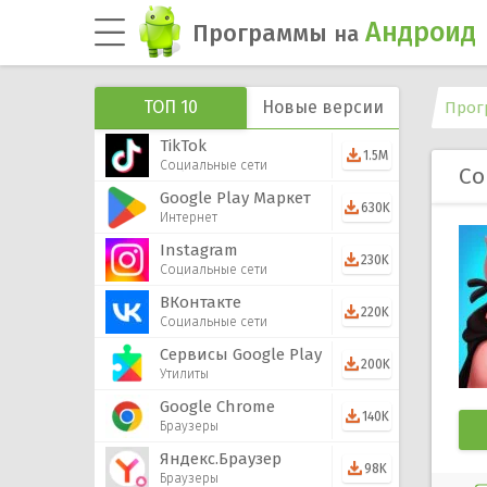
Андроид
Программы
на
ТОП 10
Новые версии
Прог
TikTok
1.5M
Социальные сети
Co
Google Play Маркет
630K
Интернет
Instagram
230K
Социальные сети
ВКонтакте
220K
Социальные сети
Сервисы Google Play
200K
Утилиты
Google Chrome
140K
Браузеры
Яндекс.Браузер
98K
Браузеры