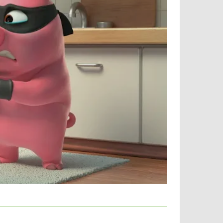
 Достаточно скачать Coin Master на свой
ажного викинга и отправиться на встречу
:
k;