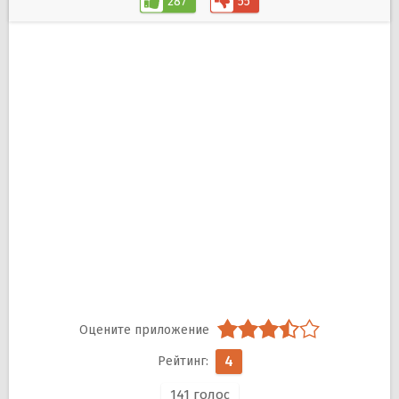
287
55
4
141
голос