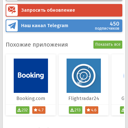
Запросить обновление
450
Наш канал
Telegram
подписчиков
Похожие приложения
Показать все
Booking.com
Flightradar24
Go
232
4.7
213
4.6
1