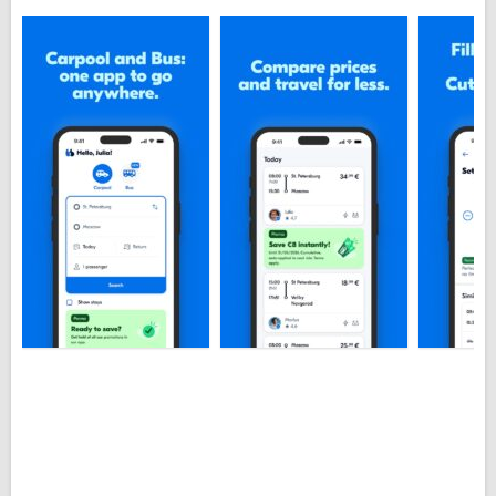
БлаБлаКар – это не коммерческий проект, это
скорее сообщество попутчиков, которые ищут
приятную компанию и готовы разделить между
собой затраты на топливо для автомобиля. Цена
поездки для всех одна, водитель не может ее
завышать, устанавливая максимальную. Для
безопасности, водитель может изучить
информацию о пассажирах. После каждой поездке
рекомендуется оставлять отзывы как о водителях,
так и пассажирах. Это делается для того, чтобы Вы в
следующий раз имели представление, кто Ваш
водитель или попутчик, что надо ожидать от
поездки.
В BlaBlaCar на русском языке есть удобный чат, в
котором водитель и пассажир могут
переписываться. Приложение
BlaBlaCar для
Андроид скачать
можно бесплатно и без
регистрации с нашего сайта.