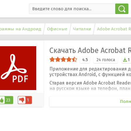
раммы на Андроид
Офисные
Читалки
Adobe Acrobat 
Скачать Adobe Acrobat R
4.5
24
голоса
1
Приложение для редактирования д
устройствах Android, с функцией 
Старая версия Adobe Acrobat Reade
на русском языке на телефон, план
23
1
Полн