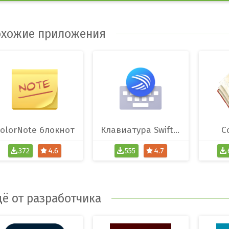
хожие приложения
olorNote блокнот
Клавиатура SwiftKey
C
372
4.6
555
4.7
ё от разработчика