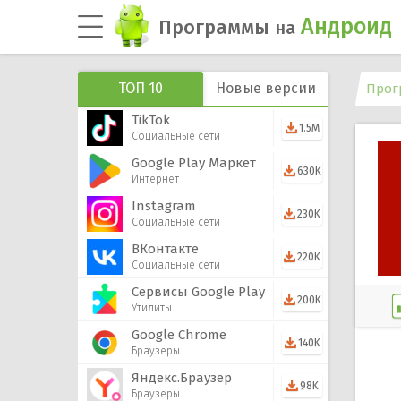
Андроид
Программы
на
ТОП 10
Новые версии
Прог
TikTok
1.5M
Социальные сети
Google Play Маркет
630K
Интернет
Instagram
230K
Социальные сети
ВКонтакте
220K
Социальные сети
Сервисы Google Play
200K
Утилиты
Google Chrome
140K
Браузеры
Яндекс.Браузер
98K
Браузеры