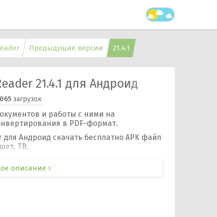
Reader
Предыдущие версии
21.4.1
eader 21.4.1 для Андроид
 065
загрузок
окументов и работы с ними на
конвертирования в PDF-формат.
r для Андроид скачать бесплатно APK файл
шет, ТВ.
ое описание