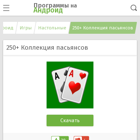
Программы
на
Андроид
дроид
Игры
Настольные
250+ Коллекция пасьянсов
250+ Коллекция пасьянсов
Скачать